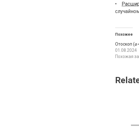
•
Расшир
случайно
Похожее
Отоскоп (⌀ 
01.08.2024
Похожая з
Relat