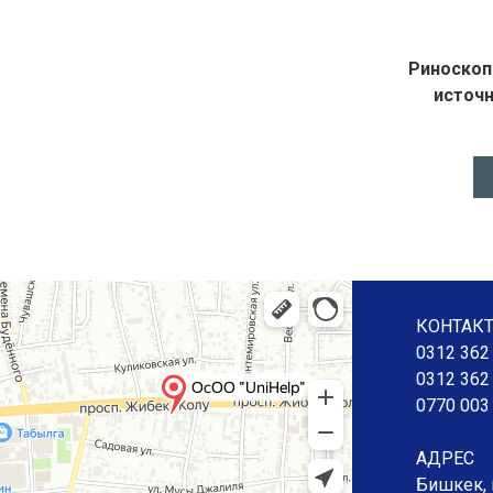
Риноскоп
источн
КОНТАК
0312 362
0312 362
0770 003
АДРЕС
Бишкек, 