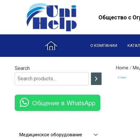
Skip
to
Общество с Ог
content
О КОМПАНИИ
КАТА
Home
/
Ме
Search
Общение в WhatsApp
Медицинское оборудование