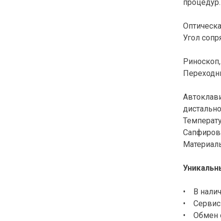
процедур.
Оптическ
Угол сопр
Риноскоп,
Переходн
Автоклави
дистально
Температу
Сапфиров
Материалы
Уникальн
• В налич
• Сервисн
• Обмен с