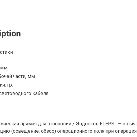
iption
стики
 мм
очей части, мм
я, гр.
 световодного кабеля
тическая прямая для отоскопии / Эндоскоп ELEPS: — опти
цию (освещение, обзор) операционного поля при операциях